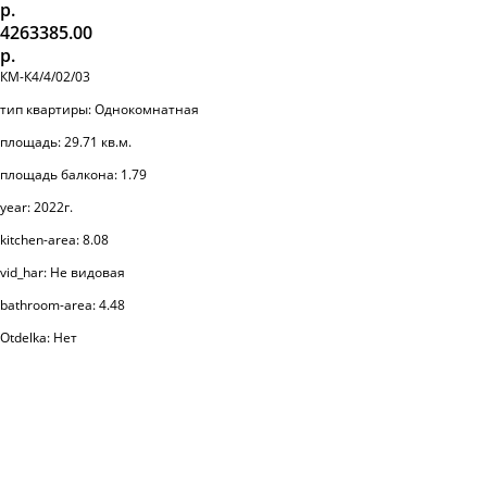
р.
4263385.00
р.
КМ-К4/4/02/03
тип квартиры: Однокомнатная
площадь: 29.71 кв.м.
площадь балкона: 1.79
year: 2022г.
kitchen-area: 8.08
vid_har: Не видовая
bathroom-area: 4.48
Otdelka: Нет