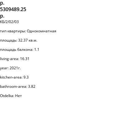
р.
5309489.25
р.
КБ/2/02/03
тип квартиры: Однокомнатная
площадь: 32.37 кв.м.
площадь балкона: 1.1
living-area: 16.31
year: 2021г.
kitchen-area: 9.3
bathroom-area: 3.82
Otdelka: Нет