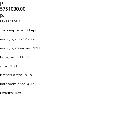
р.
5751030.00
р.
КБ/11/02/07
тип квартиры: 2 Евро
площадь: 36.17 кв.м.
площадь балкона: 1.11
living-area: 11.96
year: 2021г.
kitchen-area: 16.15
bathroom-area: 4.13
Otdelka: Нет