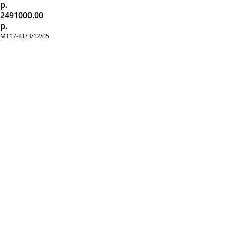
р.
2491000.00
р.
М117-К1/3/12/05