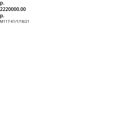
р.
2220000.00
р.
М117-К1/1/18/21