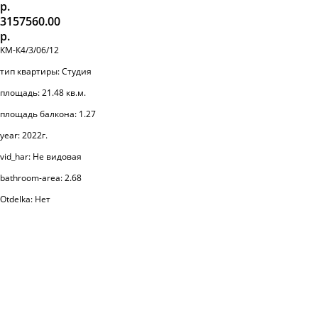
р.
3157560.00
р.
КМ-К4/3/06/12
тип квартиры: Студия
площадь: 21.48 кв.м.
площадь балкона: 1.27
year: 2022г.
vid_har: Не видовая
bathroom-area: 2.68
Otdelka: Нет