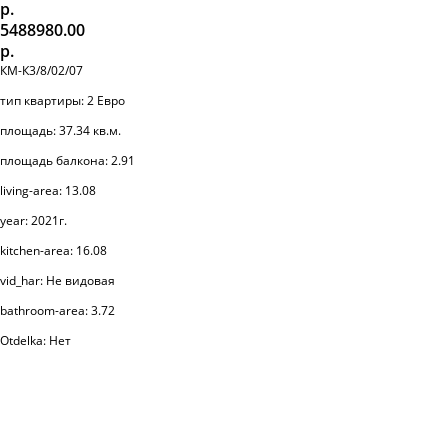
р.
5488980.00
р.
КМ-К3/8/02/07
тип квартиры: 2 Евро
площадь: 37.34 кв.м.
площадь балкона: 2.91
living-area: 13.08
year: 2021г.
kitchen-area: 16.08
vid_har: Не видовая
bathroom-area: 3.72
Otdelka: Нет