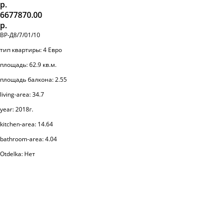
р.
6677870.00
р.
ВР-Д8/7/01/10
тип квартиры: 4 Евро
площадь: 62.9 кв.м.
площадь балкона: 2.55
living-area: 34.7
year: 2018г.
kitchen-area: 14.64
bathroom-area: 4.04
Otdelka: Нет