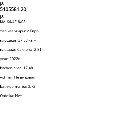
р.
5105581.20
р.
КМ-К4/4/18/08
тип квартиры: 2 Евро
площадь: 37.53 кв.м.
площадь балкона: 2.81
year: 2022г.
kitchen-area: 17.48
vid_har: Не видовая
bathroom-area: 3.72
Otdelka: Нет