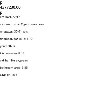
р.
4377230.00
р.
КМ-К4/1/22/12
тип квартиры: Однокомнатная
площадь: 30.61 кв.м.
площадь балкона: 1.79
year: 2022г.
kitchen-area: 8.03
vid_har: Не видовая
bathroom-area: 3.55
Otdelka: Нет