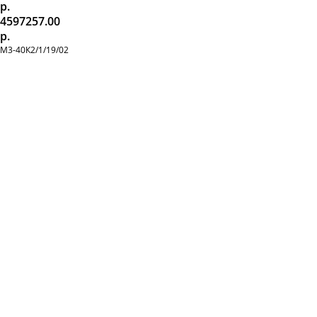
р.
4597257.00
р.
М3-40К2/1/19/02