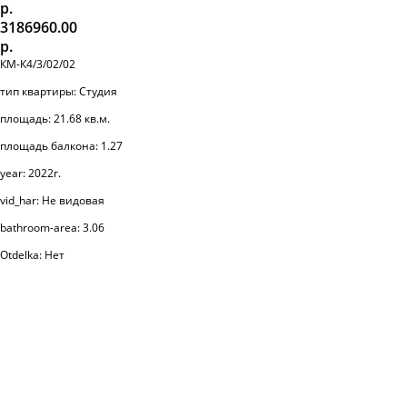
р.
3186960.00
р.
КМ-К4/3/02/02
тип квартиры: Студия
площадь: 21.68 кв.м.
площадь балкона: 1.27
year: 2022г.
vid_har: Не видовая
bathroom-area: 3.06
Otdelka: Нет