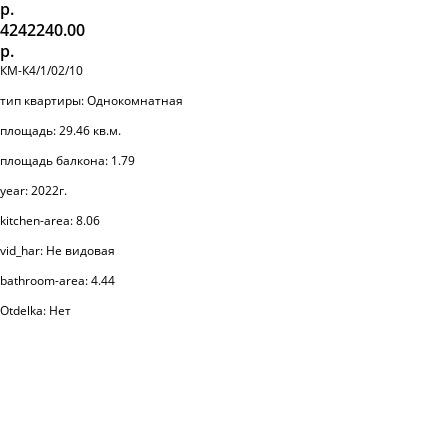
р.
4242240.00
р.
КМ-К4/1/02/10
тип квартиры: Однокомнатная
площадь: 29.46 кв.м.
площадь балкона: 1.79
year: 2022г.
kitchen-area: 8.06
vid_har: Не видовая
bathroom-area: 4.44
Otdelka: Нет