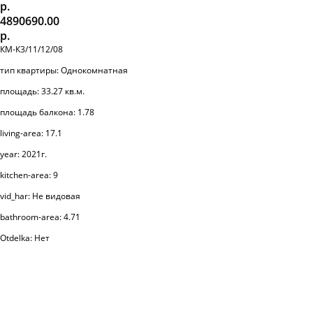
р.
4890690.00
р.
КМ-К3/11/12/08
тип квартиры: Однокомнатная
площадь: 33.27 кв.м.
площадь балкона: 1.78
living-area: 17.1
year: 2021г.
kitchen-area: 9
vid_har: Не видовая
bathroom-area: 4.71
Otdelka: Нет