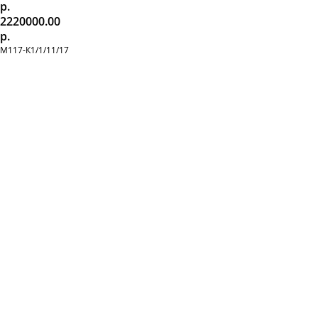
р.
2220000.00
р.
М117-К1/1/11/17